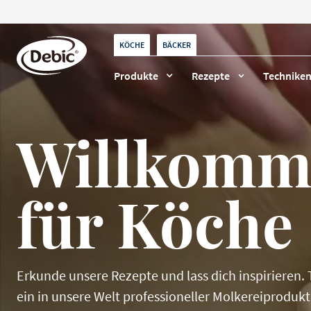
Skip
to
main
content
KÖCHE
BÄCKER
Produkte
Rezepte
Technike
Willkomme
Debic Inspiration
KÖCHE
BÄCKER
SAHNE
BUTTER
Desserts
Geschichten
Desserts
Schlagen
DESSERTS
Eis
für Köche
Eis
Business Tipps
Kochen
Garnituren
Feingebäck
Sprühsahne
Hauptgerichte
Garnituren
Alle News anzeigen
Suppen
Kuchen & Torten
Erkunde unsere Rezepte und lass dich inspirieren.
Vorspeisen
ein in unsere Welt professioneller Molkereiprodukt