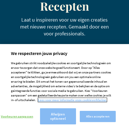
Recepten
Laat u inspireren voor uw eigen creaties
met nieuwe recepten. Gemaakt door een
voor professionals.
We respecteren jouw privacy
We gebruiken strikt noodzakelijke cookies en soortgelijke technologieën om
ervoor te zorgen dat onze website goed functioneert. Door op "Alles
accepteren" te klikken, ga je ermee akkoord dat wij en onze partners cookies
en soortgelijke technologieën gebruiken om jou een optimale online
ervaring te bieden. Dit omvat het tonen van gepersonaliseerde inhoud en
advertenties, de mogelijkheid om externe video’s te bekijken en de optie om
geïntegreerde functies voor sociale media te gebruiken. Kies “Voorkeuren
aanpassen” om een gedetailleerde keuze te maken over welke cookies je wilt
in- of uitschakelen.
Lees voor meer informatie onze cookieverklaring.
Afwijzen
Voorkeuren aanpassen
Alles accepteren
optioneel
Rundsfilet met peperroomsaus
Gebakke