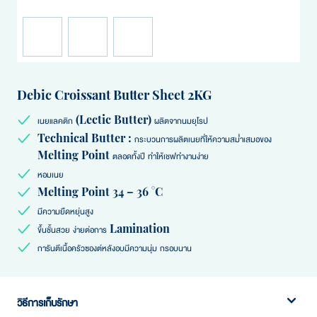
Debic Croissant Butter Sheet 2KG
เนยแลคติก (Lectic Butter) ผลิตจากนมยุโรป
Technical Butter : กระบวนการผลิตเนยที่ให้ความสม่ำเสมอของ
Melting Point ตลอดทั้งปี ทำให้เชฟทำงานง่าย
หอมเนย
Melting Point 34 – 36 °C
มีความยืดหยุ่นสูง
ขึ้นชั้นสวย ง่ายต่อการ Lamination
การันตีเนื้อครัวซองต์หลังอบมีความนุ่ม กรอบนาน
เดบิค เนยแผ่น เนยแท้ หอมเนย ใช้งานง่าย ยืดหยุ่นสูง ขึ้นชั้นสวย รีดง่าย ประหยัด
วิธีการเก็บรักษา
เวลา การันตีความนุ่มและกรอบนาน เหมาะสำหรับเมนูงานรีดทุกชนิด เช่น ครัวซอง