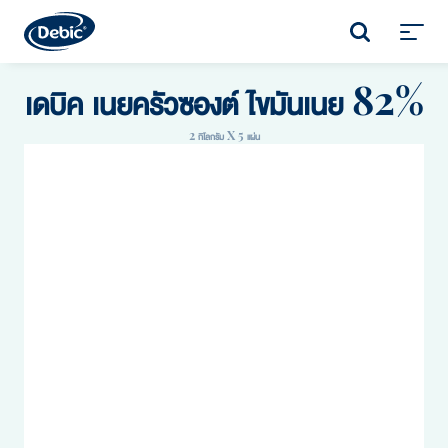
Skip
to
SEARCH
main
Toggl
content
menu
เดบิค เนยครัวซองต์ ไขมันเนย 82%
2 กิโลกรัม X 5 แผ่น