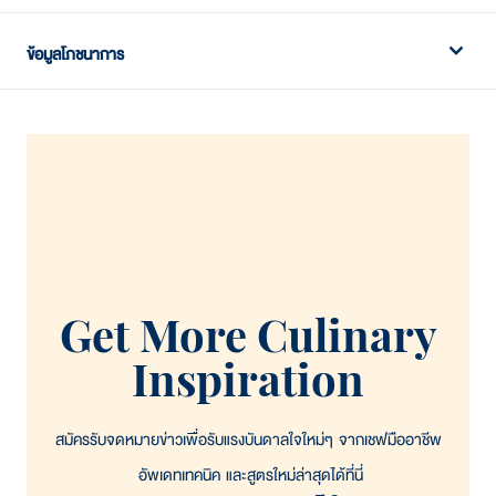
ต์ พัฟ พาย
เก็บในตู้เย็นที่อุณหภูมิ -18°C (แช่แข็ง)
ข้อมูลโภชนาการ
มีอายุการเก็บรักษา 730 วัน (2 ปี)
หนึ่งหน่วยบริโภค :
15 กรัม
จำนวนหน่วยบริโภคต่อถุง :
ประมาณ 130
คุณค่าโภชนาการต่อหนึ่งหน่วยบริโภค
พลังงานทั้งหมด
110 กิโลแคลอรี (พลังงานจากไขมัน 110 กิโลแคลอรี)
ร้อยละของปริมาณที่แนะนำต่อวัน*
Get More Culinary
Inspiration
ไขมันทั้งหมด12 กรัม
ไขมันอิ่มตัว
8 กรัม
สมัครรับจดหมายข่าวเพื่อรับแรงบันดาลใจใหม่ๆ จากเชฟมืออาชีพ
โคเลสเตอรอล
25 มิลลิกรัม
อัพเดทเทคนิค และสูตรใหม่ล่าสุดได้ที่นี่