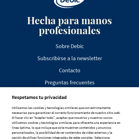
Hecha para manos
profesionales
Sobre Debic
Subscribirse a la newsletter
Contacto
Preguntas frecuentes
Respetamos tu privacidad
Utilizamos las cookies y tecnologías similares que son estrictamente
necesarias para garantizar el correcto funcionamiento de nuestro sitio web.
Al hacer clic en “Aceptar todo”, aceptas que nosotros y nuestros socios
AVISO LEGAL
utilicemos cookies y tecnologías similares para ofrecerte una experiencia en
línea óptima, lo que incluye que se te muestren contenidos y anuncios
DECLARACIÓN DE PRIVACIDAD
personalizados, la posibilidad de ver contenidos de vídeo externos y la
opción de utilizar funciones integradas de redes sociales. Selecciona