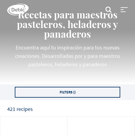
Skip
to
BUSCAR
Recetas para maestros
main
Toggl
content
menu
pasteleros, heladeros y
panaderos
Encuentra aquí tu inspiración para tus nuevas
creaciones. Desarrolladas por y para maestros
pasteleros, heladeros y panaderos
FILTERS (
)
421 recipes