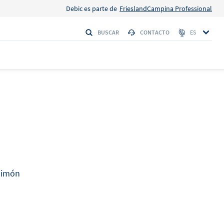
Debic es parte de
FrieslandCampina Professional
BUSCAR
CONTACTO
ES
S
 Firmeza
HI
Debic Nata
limón
o
 con la máxima