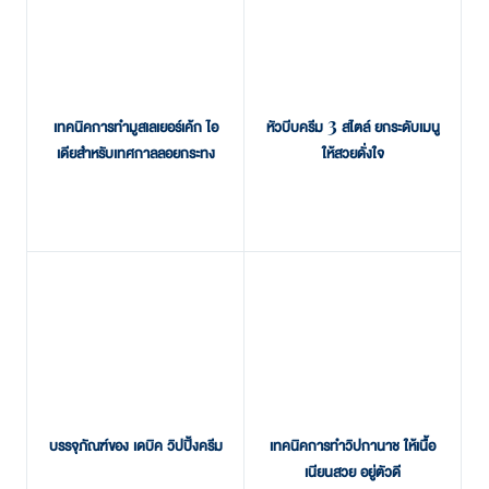
เทคนิคการทำมูสเลเยอร์เค้ก ไอ
หัวบีบครีม 3 สไตล์ ยกระดับเมนู
เดียสำหรับเทศกาลลอยกระทง
ให้สวยดั่งใจ
บรรจุภัณฑ์ของ เดบิค วิปปิ้งครีม
เทคนิคการทำวิปกานาช ให้เนื้อ
เนียนสวย อยู่ตัวดี