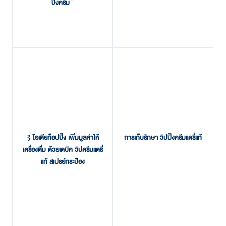
ปิ้งครีม”
3 ไอเดียท็อปปิ้ง เพิ่มมูลค่าให้
การเก็บรักษา วิปปิ้งครีมแดรี่แท้
เครื่องดื่ม ด้วยเดบิค วิปครีมแดรี่
แท้ สเปรย์กระป๋อง