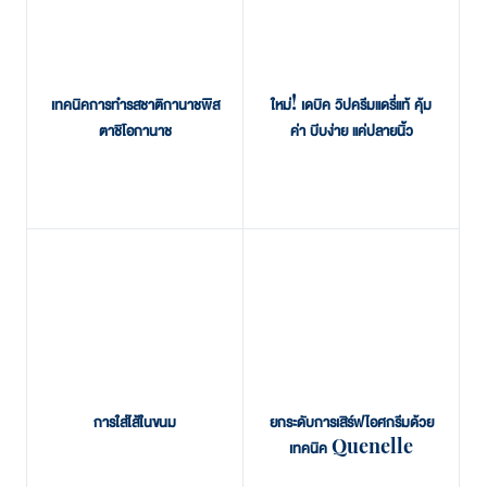
เทคนิคการทำรสชาติกานาชพิส
ใหม่! เดบิค วิปครีมแดรี่แท้ คุ้ม
ตาชิโอกานาช
ค่า บีบง่าย แค่ปลายนิ้ว
การใส่ไส้ในขนม
ยกระดับการเสิร์ฟไอศกรีมด้วย
เทคนิค Quenelle