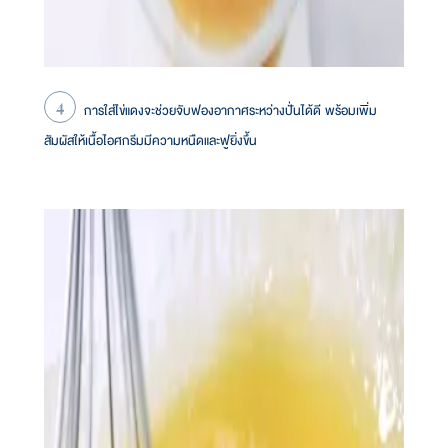
การใส่ไข่แดงจะช่วยจับฟองอากาศระหว่างปั่นได้ดี พร้อมเพิ่ม
สัมผัสให้เนื้อไอศกรีมมีความหนืดและฟูยิ่งขึ้น