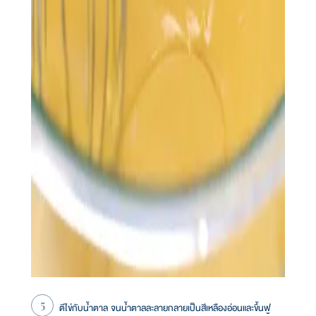
ตีไข่กับน้ำตาล จนน้ำตาลละลายกลายเป็นสีเหลืองอ่อนและขึ้นฟู