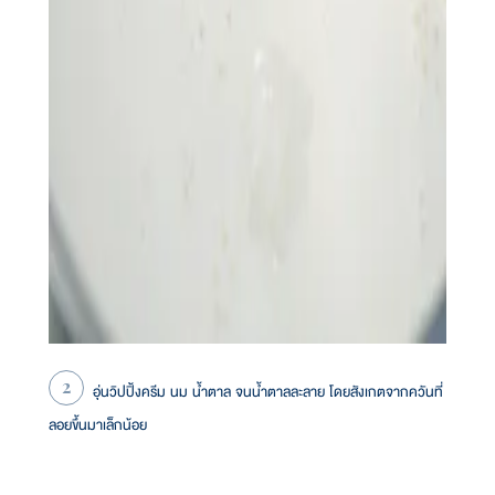
อุ่นวิปปิ้งครีม นม น้ำตาล จนน้ำตาลละลาย โดยสังเกตจากควันที่
ลอยขึ้นมาเล็กน้อย