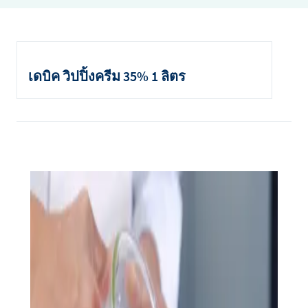
เดบิค วิปปิ้งครีม (Debic Whipping Cream) 250 กรัม
นมข้นหวาน (Sweetened Condensed Milk) 250 กรัม
เดบิค วิปปิ้งครีม 35% 1 ลิตร
น้ำตาลทรายขาว (Caster Sugar) 60 กรัม
เกลือ (Salt) 2 หยิบมือ
กลิ่นวานิลลา (Vanilla Extract) ½ ช้อนชา
ดอกอัญชันแห้ง (Dried Butterfly Pea Flower) ¼ ถ้วย
ไข่แดง (Egg Yolk) 6 ฟอง