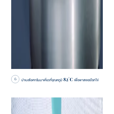
นำเบสไอศกรีมมาเคี่ยวที่อุณหภูมิ 82°C เพื่อพาสเจอร์ไรท์ไข่