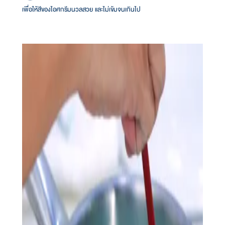
เพื่อให้สีของไอศกรีมนวลสวย และไม่เข้มจนเกินไป