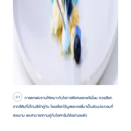
การตกแต่งจานให้เหมาะกับโอกาสพิเศษและพรีเมี่ยม ควรเลือก
จากสีสันที่มีโทนสีเข้าคู่กัน โดยเลือกใช้มูสและเจลลี่มาเป็นส่วนประกอบที่
สวยงาม และสามารถทานคู่กับไอศกรีมได้อย่างลงตัว