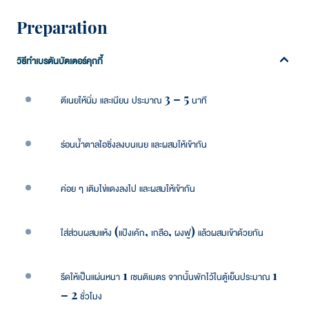
Preparation
วิธีทำเบรตันบัตเตอร์คุกกี้
ตีเนยให้นิ่ม และเนียน ประมาณ 3 – 5 นาที
ร่อนน้ำตาลไอซิ่งลงบนเนย และผสมให้เข้ากัน
ค่อย ๆ เติมไข่แดงลงไป และผสมให้เข้ากัน
ใส่ส่วนผสมแห้ง (แป้งเค้ก, เกลือ, ผงฟู) แล้วผสมเข้าด้วยกัน
รีดให้เป็นแผ่นหนา 1 เซนติเมตร จากนั้นพักไว้ในตู้เย็นประมาณ 1
– 2 ชั่วโมง