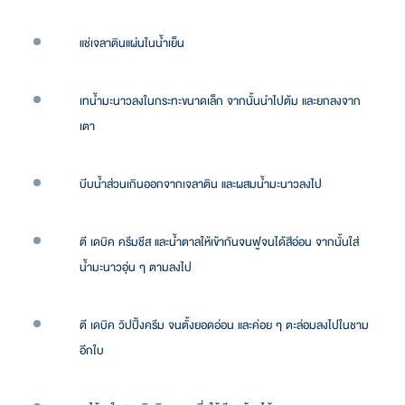
แช่เจลาตินแผ่นในน้ำเย็น
เทน้ำมะนาวลงในกระทะขนาดเล็ก จากนั้นนำไปต้ม และยกลงจาก
เตา
บีบน้ำส่วนเกินออกจากเจลาติน และผสมน้ำมะนาวลงไป
ตี เดบิค ครีมชีส และน้ำตาลให้เข้ากันจนฟูจนได้สีอ่อน จากนั้นใส่
น้ำมะนาวอุ่น ๆ ตามลงไป
ตี เดบิค วิปปิ้งครีม จนตั้งยอดอ่อน และค่อย ๆ ตะล่อมลงไปในชาม
อีกใบ