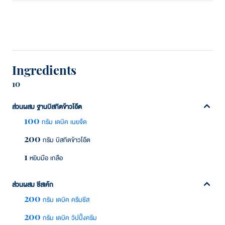
Ingredients
10
ส่วนผสม ฐานบิสกิตข้าวโอ๊ต
100 กรัม เดบิค เนยจืด
200 กรัม บิสกิตข้าวโอ๊ต
1 หยิบมือ เกลือ
ส่วนผสม ชีสเค้ก
200 กรัม เดบิค ครีมชีส
200 กรัม เดบิค วิปปิ้งครีม