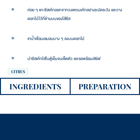
ค่อย ๆ แกะชีสเค้กออกจากวงแหวนเค้กอย่างระมัดระวัง และวาง
ดอกไม้ไว้ที่ด้านบนของไส้ชีส
เทน้ำเชื่อมเลมอนบาง ๆ ลงบนดอกไม้
นำชีสเค้กใส่ในตู้เย็นจนเซ็ตตัว และรอพร้อมเสิร์ฟ
CITRUS
INGREDIENTS
PREPARATION