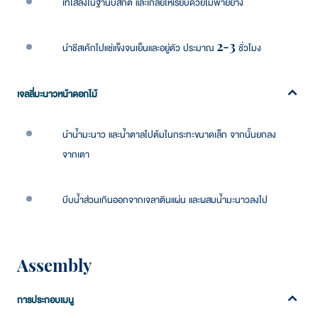
เทไส้ลงในฐานบิสกิต และเกลี่ยให้เรียบด้วยไม้พายยาง
นำชีสเค้กไปแช่แข็งจนเย็นและอยู่ตัว ประมาณ 2-3 ชั่วโมง
เจลลี่มะนาวหน้าดอกไม้
นำน้ำมะนาว และน้ำตาลไปต้มในกระทะขนาดเล็ก จากนั้นยกลง
จากเตา
บีบน้ำส่วนเกินออกจากเจลาตินแผ่น และผสมน้ำมะนาวลงไป
Assembly
การประกอบเมนู