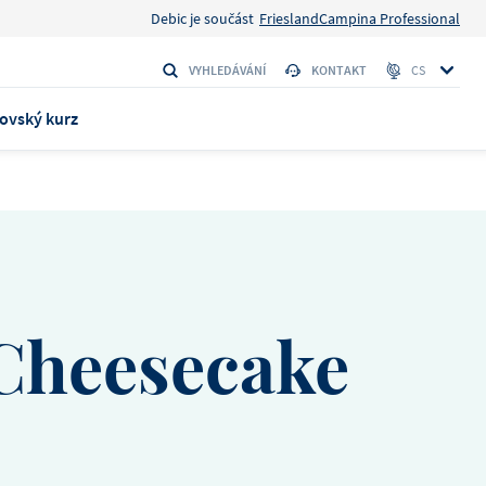
Debic je součást
FrieslandCampina Professional
VYHLEDÁVÁNÍ
KONTAKT
CS
ovský kurz
ke 1L
Cheesecake
 stačí
y ingredience
to
Banán a pekanové