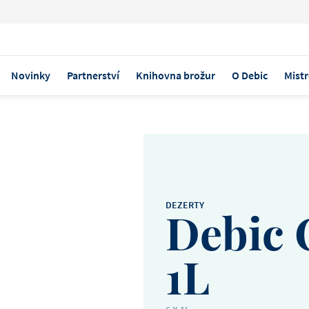
Novinky
Partnerství
Knihovna brožur
O Debic
Mistr
OBJEVTE NAŠE PRODUKTY
ZMRZLINA A ŠEJKY
KRÉMOVÝ SÝR
Debic Cheeseca
DEZERTY
Debic 
Směs připravená k použití,
vyšlehat, obsahuje všechn
1L
pro nepečený cheesecake.
Indiánské lé