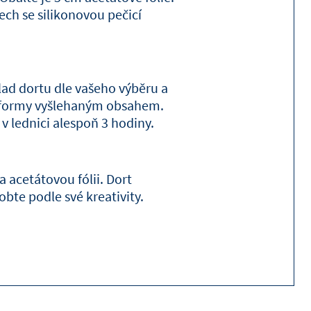
ech se silikonovou pečicí
lad dortu dle vašeho výběru a
 formy vyšlehaným obsahem.
v lednici alespoň 3 hodiny.
 acetátovou fólii. Dort
bte podle své kreativity.