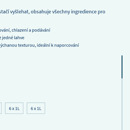
ořechy
lovými
stačí vyšlehat, obsahuje všechny ingredience pro
 pěnou z
o průměru
OBJEVTE
VÍCE
vání, chlazení a podávání
O
z jedné lahve
DEBIC
CHEESECAK
ýchanou texturou, ideální k naporcování
1L
6 x 1L
6 x 1L