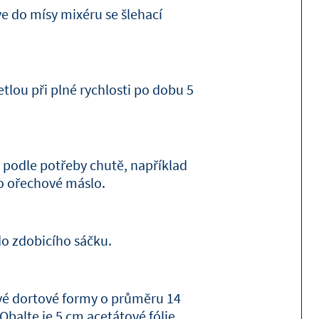
ve do mísy mixéru se šlehací
tlou při plné rychlosti po dobu 5
t podle potřeby chutě, například
o ořechové máslo.
o zdobicího sáčku.
vé dortové formy o průměru 14
Obalte je 5 cm acetátové fólie.