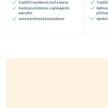
Tradiční vanilková chuť a barva
Tradičn
Hustá konzistence s vynikajícím
Rafino
zakrytím
příchut
Jemná krémová konzistence
Ideální