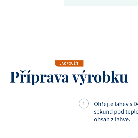
Energie
Sacharidy
Cukry
Bílkoviny
Tuky celkem
JAK POUŽÍT
Příprava výrobku
Sůl
Ohřejte lahev s 
sekund pod teplo
obsah z lahve.