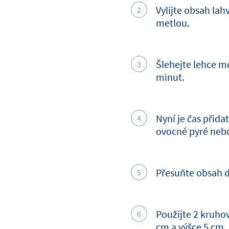
Vylijte obsah lah
metlou.
Šlehejte lehce me
minut.
Nyní je čas přida
ovocné pyré neb
Přesuňte obsah d
Použijte 2 kruho
cm a výšce 5 cm. 