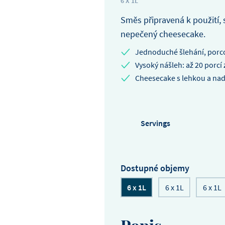
6 X 1L
Dort s bretaňskými más
Směs připravená k použití, 
sušenkami, makronkami a
mléčné čokolády - 6 dortů 
nepečený cheesecake.
18 cm
Jednoduché šlehání, porco
Vysoký nášleh: až 20 porcí 
Cheesecake s lehkou a nad
Servings
Dostupné objemy
6 x 1L
6 x 1L
6 x 1L