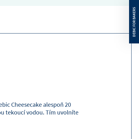
935
kJ
18
g
18
g
4.2
g
15
g
0.35
g
Debic Cheesecake alespoň 20
u tekoucí vodou. Tím uvolníte