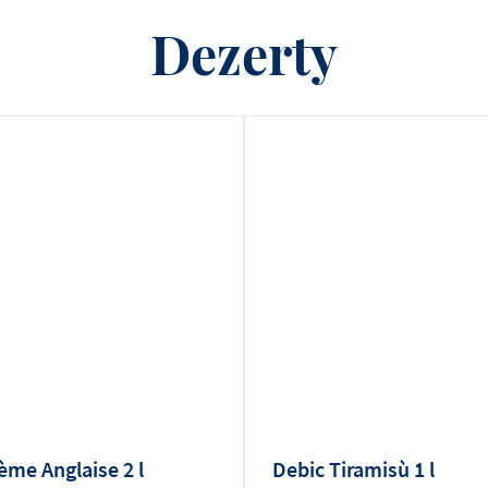
Dezerty
ème Anglaise 2 l
Debic Tiramisù 1 l