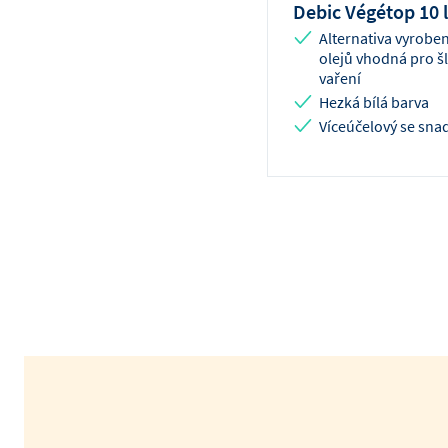
Debic Végétop 10 l
Alternativa vyroben
olejů vhodná pro š
vaření
Hezká bílá barva
Víceúčelový se sn