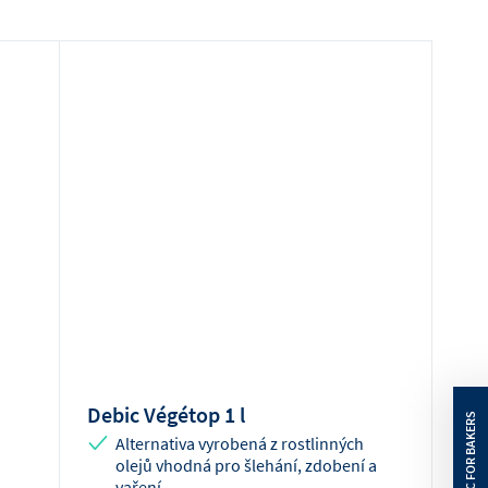
Debic Végétop 1 l
Alternativa vyrobená z rostlinných
olejů vhodná pro šlehání, zdobení a
vaření