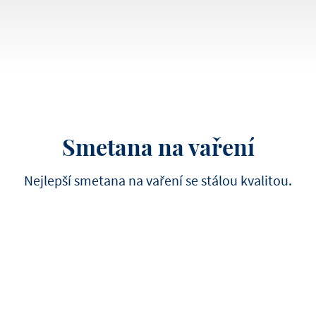
Dort s bretaňskými más
sušenkami, makronkami a
mléčné čokolády - 6 dortů 
18 cm
Smetana na vaření
Nejlepší smetana na vaření se stálou kvalitou.