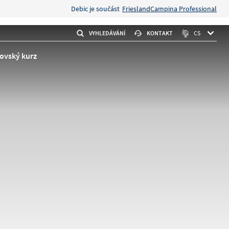
Debic je součást
FrieslandCampina Professional
VYHLEDÁVÁNÍ
KONTAKT
CS
ovský kurz
ke 1L
 stačí
y ingredience
to
Banán a pekanové