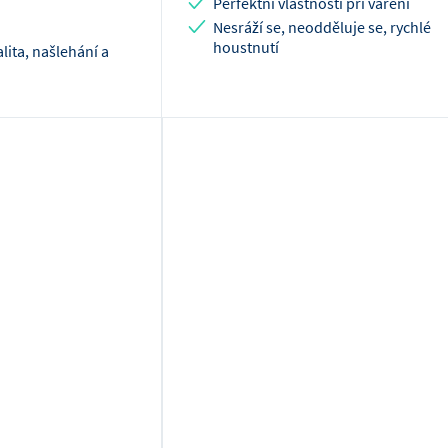
Perfektní vlastnosti při vaření
Nesráží se, neodděluje se, rychlé
houstnutí
alita, našlehání a