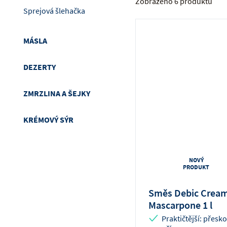
Zobrazeno 6 produktů
Sprejová šlehačka
MÁSLA
DEZERTY
ZMRZLINA A ŠEJKY
KRÉMOVÝ SÝR
NOVÝ
PRODUKT
Směs Debic Cream
Mascarpone 1 l
Praktičtější: přesk