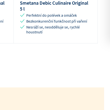
nal
Smetana Debic Culinaire Original
5 l
Perfektní do polévek a omáček
ní
Bezkonkurenční funkčnost při vaření
Nesráží se, neodděluje se, rychlé
houstnutí