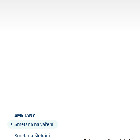
Zobrazit všechny produkty
SMETANY
Smetana na vaření
Smetana-šlehání