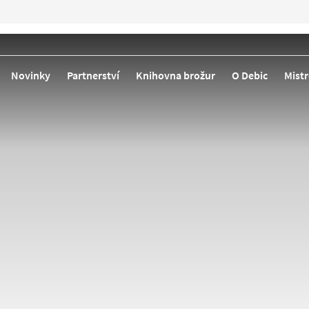
Novinky
Partnerství
Knihovna brožur
O Debic
Mistr
OBJEVTE NAŠE PRODUKTY
ZMRZLINA A ŠEJKY
KRÉMOVÝ SÝR
Debic Cheeseca
Směs připravená k použití,
vyšlehat, obsahuje všechn
pro nepečený cheesecake.
Indiánské lé