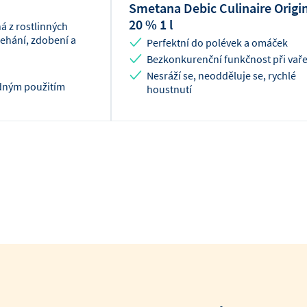
Smetana Debic Culinaire Origi
20 % 1 l
á z rostlinných
lehání, zdobení a
Perfektní do polévek a omáček
Bezkonkurenční funkčnost při vaře
Nesráží se, neodděluje se, rychlé
adným použitím
houstnutí