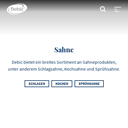
Skip
to
SUCHE
main
Toggl
content
menu
Sahne
Debic bietet ein breites Sortiment an Sahneprodukten,
unter anderem Schlagsahne, Kochsahne und Sprühsahne.
SCHLAGEN
KOCHEN
SPRÜHSAHNE