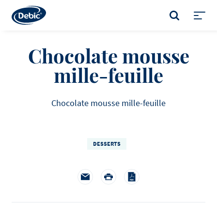
Skip
to
SUCHE
main
Toggl
content
menu
Chocolate mousse
mille-feuille
Chocolate mousse mille-feuille
DESSERTS