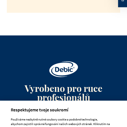
Vyrobeno pro ruce
profesionálů
Respektujeme tvoje soukromí
Kontaktujte nás
Používáme nezbytně nutné soubory cookie a podobné technologie,
Často kladené otázky
abychom zajistili správné fungování našich webových stránek. Kliknutím na