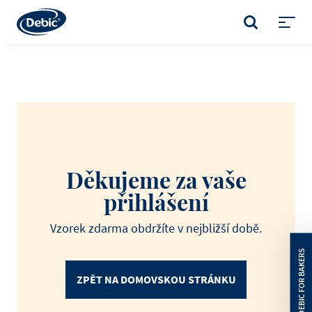
Skip
to
VYHLEDÁVÁNÍ
main
Toggl
content
menu
Děkujeme za vaše
přihlášení
Vzorek zdarma obdržíte v nejbližší době.
ZPĚT NA DOMOVSKOU STRÁNKU