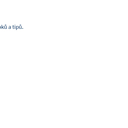
ořechy
lovými
 pěnou z
o průměru
OBJEVTE
ků a tipů.
VÍCE
O
DEBIC
CHEESECAK
1L