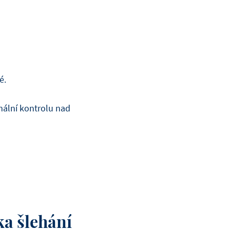
é.
imální kontrolu nad
ka šlehání