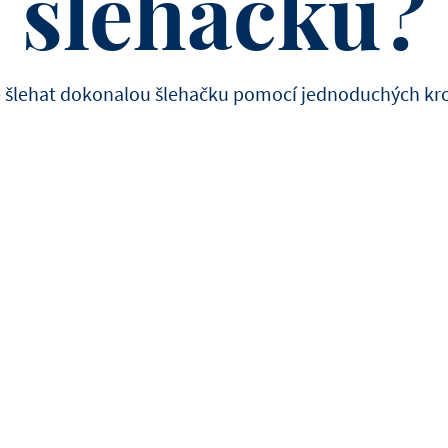
šlehačku?
Dort s bretaňskými más
sušenkami, makronkami a
mléčné čokolády - 6 dortů 
18 cm
 šlehat dokonalou šlehačku pomocí jednoduchých kro