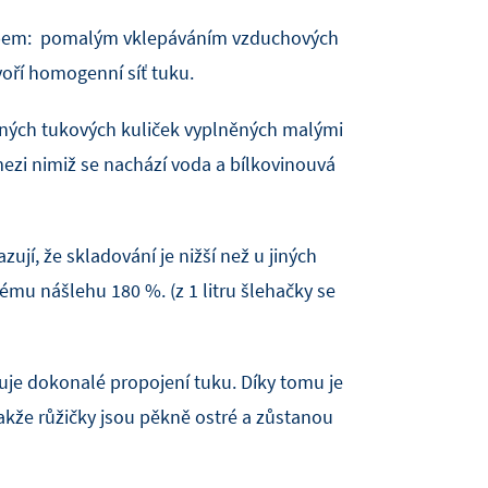
kopem: pomalým vklepáváním vzduchových
voří homogenní síť tuku.
mných tukových kuliček vyplněných malými
zi nimiž se nachází voda a bílkovinouvá
ují, že skladování je nižší než u jiných
mu nášlehu 180 %. (z 1 litru šlehačky se
uje dokonalé propojení tuku. Díky tomu je
kže růžičky jsou pěkně ostré a zůstanou