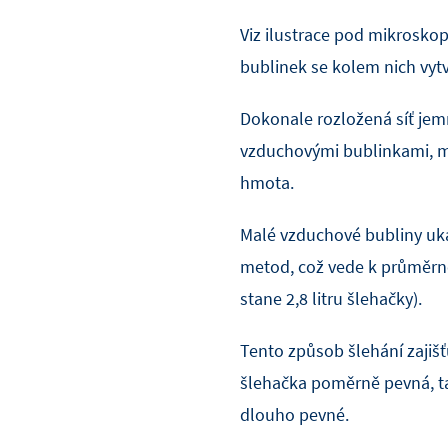
Viz ilustrace pod mikros
bublinek se kolem nich vyt
Dokonale rozložená síť je
vzduchovými bublinkami, me
hmota.
Malé vzduchové bubliny ukaz
metod, což vede k průměrné
stane 2,8 litru šlehačky).
Tento způsob šlehání zajišť
šlehačka poměrně pevná, ta
dlouho pevné.