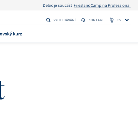
Debic je součást
FrieslandCampina Professional
VYHLEDÁVÁNÍ
KONTAKT
CS
ovský kurz
t
ke 1L
 stačí
y ingredience
to
Banán a pekanové