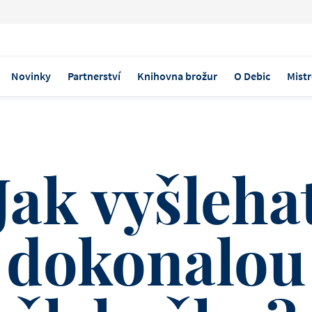
Novinky
Partnerství
Knihovna brožur
O Debic
Mistr
OBJEVTE NAŠE PRODUKTY
ZMRZLINA A ŠEJKY
Jak vyšleha
KRÉMOVÝ SÝR
Debic Cheeseca
dokonalou
Směs připravená k použití,
vyšlehat, obsahuje všechn
pro nepečený cheesecake.
Indiánské lé