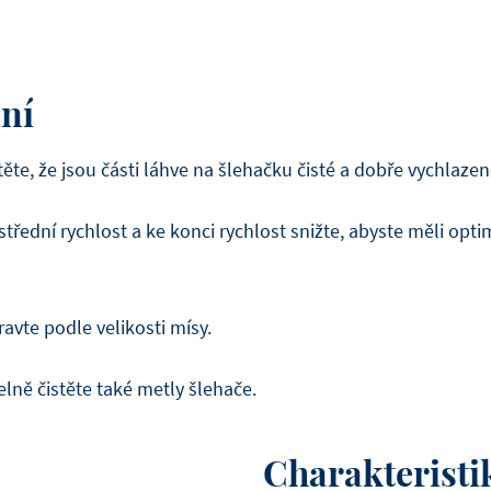
ání
těte, že jsou části láhve na šlehačku čisté a dobře vychlazen
střední rychlost a ke konci rychlost snižte, abyste měli opt
avte podle velikosti mísy.
elně čistěte také metly šlehače.
Charakteristi