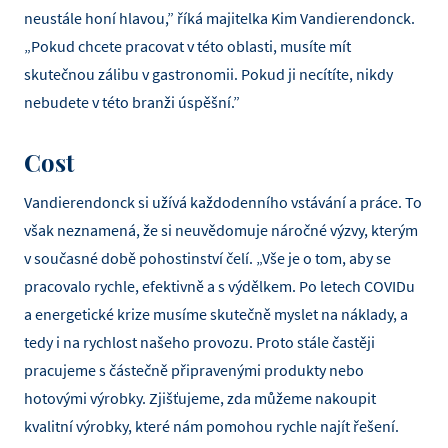
neustále honí hlavou,” říká majitelka Kim Vandierendonck.
„Pokud chcete pracovat v této oblasti, musíte mít
skutečnou zálibu v gastronomii. Pokud ji necítíte, nikdy
nebudete v této branži úspěšní.”
Cost
Vandierendonck si užívá každodenního vstávání a práce. To
však neznamená, že si neuvědomuje náročné výzvy, kterým
v současné době pohostinství čelí. „Vše je o tom, aby se
pracovalo rychle, efektivně a s výdělkem. Po letech COVIDu
a energetické krize musíme skutečně myslet na náklady, a
tedy i na rychlost našeho provozu. Proto stále častěji
pracujeme s částečně připravenými produkty nebo
hotovými výrobky. Zjišťujeme, zda můžeme nakoupit
kvalitní výrobky, které nám pomohou rychle najít řešení.