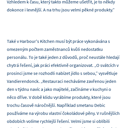
Vzhledem k času, který takto můžeme ušetřit, je to někdy
dokonce i levnější. A na trhu jsou velmi pěkné produkty.”
Také v Harbour's Kitchen musí být práce vykonávána s
omezeným počtem zaměstnanců kvůli nedostatku
personálu. To je také jeden z důvodů, proč neustále hledají
chytrá řešení, jak práci efektivně organizovat. „O svátcích v
prosinci jsme se rozhodli nabízet jídlo s sebou,” vysvětluje
Vandierendonck. „Restauraci necháváme zavřenou jeden
den v týdnu navíc a jako majitelé, začínáme v kuchyni o
něco dříve. V době klidu vyrábíme produkty, které jsou
trochu časově náročnější. Například smetanu Debic
používáme na výrobu vlastní čokoládové pěny. V rušnějších
obdobích volíme rychlejší řešení. Velmi jsme si oblíbili