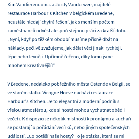
Kim Vandierendonck a Jordy Vanderwee, majitelé
restaurace Harbour's Kitchen v belgickém Bredene,
neustále hledají chytrá řešení, jak s menším počtem
zaměstnanců odvést alespoň stejnou práci za kratší dobu.
„Nyní, když po těžkém období musíme přísně dbát na
náklady, pečlivě zvažujeme, jak dělat věci jinak: rychleji,
lépe nebo levněji. Upřímně řečeno, díky tomu jsme
mnohem kreativnější!”
V Bredene, nedaleko pobřežního města Ostende v Belgii, se
ve starém statku Vicogne Hoeve nachází restaurace
Harbour's Kitchen. Je to elegantní a moderní podnik s
vřelou atmosférou, kde si hosté mohou vychutnat oběd i
večeři. K dispozici je několik místností k pronájmu a kuchaři
se postarají o pořádání večírků, nebo jiných společenských
událostí. „Co potěší naše hosty? To je otázka, která se mi