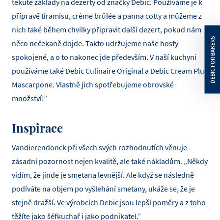
tekuté základy na dezerty od značky Debic. Používáme je k
přípravě tiramisu, crème brûlée a panna cotty a můžeme z
nich také během chvilky připravit další dezert, pokud nám
něco nečekaně dojde. Takto udržujeme naše hosty
spokojené, a o to nakonec jde především. V naší kuchyni
používáme také Debic Culinaire Original a Debic Cream Plus
Mascarpone. Vlastně jich spotřebujeme obrovské
množství!”
Inspirace
Vandierendonck při všech svých rozhodnutích věnuje
zásadní pozornost nejen kvalitě, ale také nákladům. „Někdy
vidím, že jinde je smetana levnější. Ale když se následně
podíváte na objem po vyšlehání smetany, ukáže se, že je
stejně dražší. Ve výrobcích Debic jsou lepší poměry a z toho
těžíte jako šéfkuchař i jako podnikatel.”