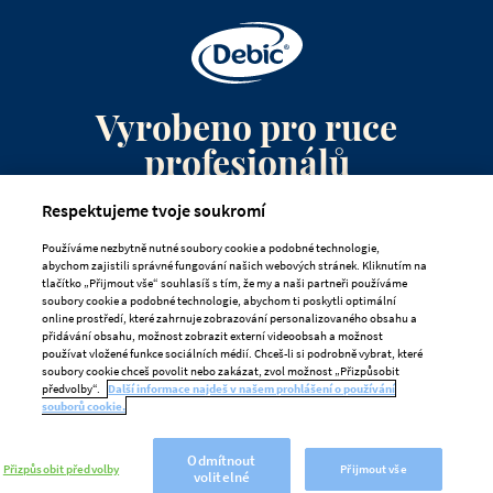
Vyrobeno pro ruce
profesionálů
Respektujeme tvoje soukromí
Kontaktujte nás
Používáme nezbytně nutné soubory cookie a podobné technologie,
Často kladené otázky
abychom zajistili správné fungování našich webových stránek. Kliknutím na
tlačítko „Přijmout vše“ souhlasíš s tím, že my a naši partneři používáme
soubory cookie a podobné technologie, abychom ti poskytli optimální
online prostředí, které zahrnuje zobrazování personalizovaného obsahu a
SOUKROMÍ
VZDÁNÍ SE ODPOVĚDNOSTI
přidávání obsahu, možnost zobrazit externí videoobsah a možnost
používat vložené funkce sociálních médií. Chceš-li si podrobně vybrat, které
ZÁSADY POUŽÍVÁNÍ SOUBORŮ COOKIE
soubory cookie chceš povolit nebo zakázat, zvol možnost „Přizpůsobit
předvolby“.
Další informace najdeš v našem prohlášení o používání
Předvolby Souborů Cookie
souborů cookie.
Odmítnout
Přizpůsobit předvolby
Přijmout vše
volitelné