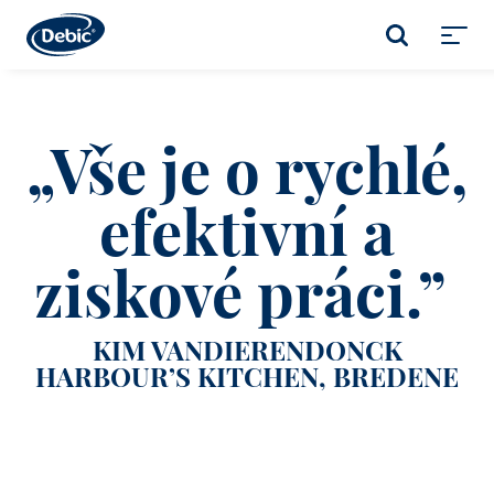
Skip
to
VYHLEDÁVÁNÍ
main
Toggl
content
menu
„Vše je o rychlé,
efektivní a
ziskové práci.”
KIM VANDIERENDONCK
HARBOUR’S KITCHEN, BREDENE