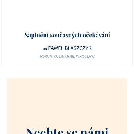
Naplnění současných očekávání
PAWEŁ BLASZCZYK
od
FORUM KULINARNE, WROCŁAW
Nechte se námi