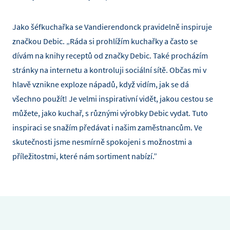
Jako šéfkuchařka se Vandierendonck pravidelně inspiruje
značkou Debic. „Ráda si prohlížím kuchařky a často se
dívám na knihy receptů od značky Debic. Také procházím
stránky na internetu a kontroluji sociální sítě. Občas mi v
hlavě vznikne exploze nápadů, když vidím, jak se dá
všechno použít! Je velmi inspirativní vidět, jakou cestou se
můžete, jako kuchař, s různými výrobky Debic vydat. Tuto
inspiraci se snažím předávat i našim zaměstnancům. Ve
skutečnosti jsme nesmírně spokojeni s možnostmi a
příležitostmi, které nám sortiment nabízí.”