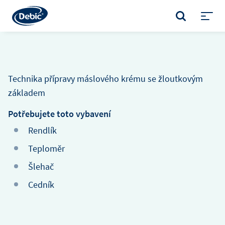
Skip
to
VYHLEDÁVÁNÍ
main
Toggl
content
menu
Technika přípravy máslového krému se žloutkovým
základem
Potřebujete toto vybavení
Rendlík
Teploměr
Šlehač
Cedník