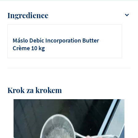
Ingredience
Máslo Debic Crème Butter
Cukr
Máslo Debic Incorporation Butter
Voda
Crème 10 kg
Vaječný žloutek
Krok za krokem