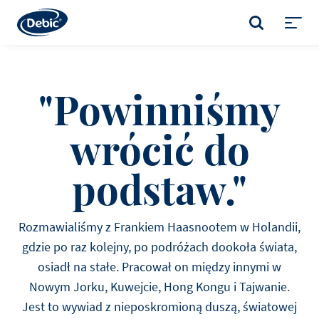
Skip
to
SZUKAJ
main
Toggl
content
menu
"Powinniśmy
wrócić do
podstaw."
Rozmawialiśmy z Frankiem Haasnootem w Holandii,
gdzie po raz kolejny, po podróżach dookoła świata,
osiadł na stałe. Pracował on między innymi w
Nowym Jorku, Kuwejcie, Hong Kongu i Tajwanie.
Jest to wywiad z nieposkromioną duszą, światowej