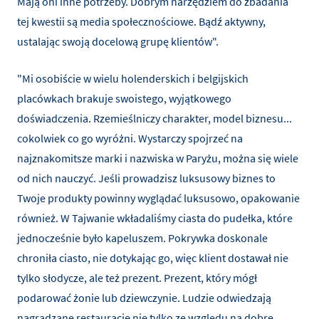
Mają oni inne potrzeby. Dobrym narzędziem do zbadania
tej kwestii są media społecznościowe. Bądź aktywny,
ustalając swoją docelową grupę klientów".
"Mi osobiście w wielu holenderskich i belgijskich
placówkach brakuje swoistego, wyjątkowego
doświadczenia. Rzemieślniczy charakter, model biznesu...
cokolwiek co go wyróżni. Wystarczy spojrzeć na
najznakomitsze marki i nazwiska w Paryżu, można się wiele
od nich nauczyć. Jeśli prowadzisz luksusowy biznes to
Twoje produkty powinny wyglądać luksusowo, opakowanie
również. W Tajwanie wkładaliśmy ciasta do pudełka, które
jednocześnie było kapeluszem. Pokrywka doskonale
chroniła ciasto, nie dotykając go, więc klient dostawał nie
tylko słodycze, ale też prezent. Prezent, który mógł
podarować żonie lub dziewczynie. Ludzie odwiedzają
nagradzane restauracje nie tylko ze względu na dobre