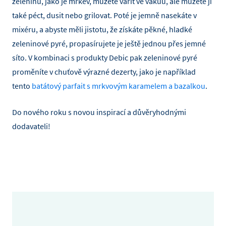
zeleninu, jako je mrkev, můžete vařit ve vakuu, ale můžete ji
také péct, dusit nebo grilovat. Poté je jemně nasekáte v
mixéru, a abyste měli jistotu, že získáte pěkné, hladké
zeleninové pyré, propasírujete je ještě jednou přes jemné
síto. V kombinaci s produkty Debic pak zeleninové pyré
proměníte v chuťově výrazné dezerty, jako je například
tento
batátový parfait s mrkvovým karamelem a bazalkou
.
Do nového roku s novou inspirací a důvěryhodnými
dodavateli!