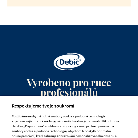
Vyrobeno pro ruce
profesionálů
Respektujeme tvoje soukromí
Kontaktujte nás
Používáme nezbytně nutné soubory cookie a podobné technologie,
Často kladené otázky
abychom zajistili správné fungování našich webových stránek. Kliknutím na
tlačítko „Přijmout vše“ souhlasíš s tím, že my a naši partneři používáme
soubory cookie a podobné technologie, abychom ti poskytli optimální
online prostředí, které zahrnuje zobrazování personalizovaného obsahu a