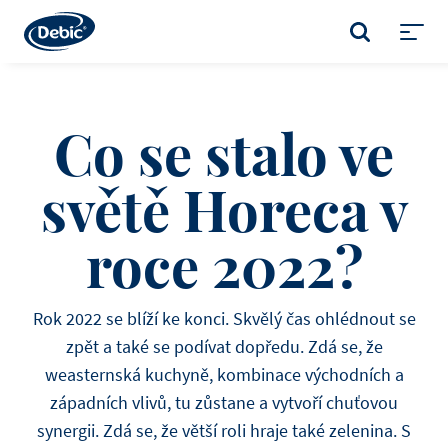
Skip
to
VYHLEDÁVÁNÍ
main
Toggl
content
menu
Co se stalo ve
světě Horeca v
roce 2022?
Rok 2022 se blíží ke konci. Skvělý čas ohlédnout se
zpět a také se podívat dopředu. Zdá se, že
weasternská kuchyně, kombinace východních a
západních vlivů, tu zůstane a vytvoří chuťovou
synergii. Zdá se, že větší roli hraje také zelenina. S