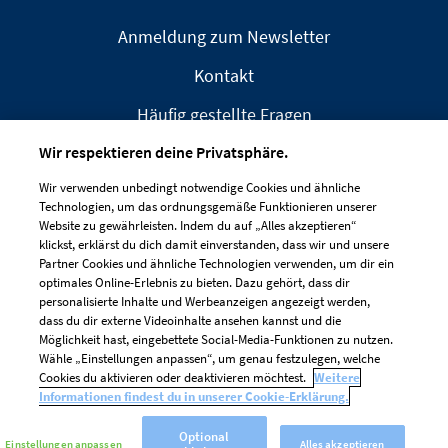
Anmeldung zum Newsletter
Kontakt
Häufig gestellte Fragen
Wir respektieren deine Privatsphäre.
Wir verwenden unbedingt notwendige Cookies und ähnliche
Technologien, um das ordnungsgemäße Funktionieren unserer
Website zu gewährleisten. Indem du auf „Alles akzeptieren“
IMPRESSUM
DATENSCHUTZRICHTLINIE
klickst, erklärst du dich damit einverstanden, dass wir und unsere
Partner Cookies und ähnliche Technologien verwenden, um dir ein
COOKIE-RICHTLINIEN
optimales Online-Erlebnis zu bieten. Dazu gehört, dass dir
personalisierte Inhalte und Werbeanzeigen angezeigt werden,
Cookie-Einstellungen
dass du dir externe Videoinhalte ansehen kannst und die
Möglichkeit hast, eingebettete Social-Media-Funktionen zu nutzen.
Wähle „Einstellungen anpassen“, um genau festzulegen, welche
Cookies du aktivieren oder deaktivieren möchtest.
Weitere
Informationen findest du in unserer Cookie-Erklärung.
Optional
Einstellungen anpassen
Alles akzeptieren