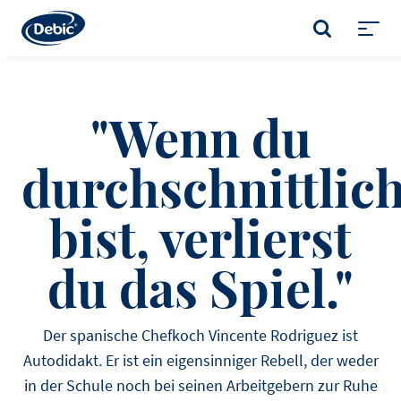
Skip
to
SUCHE
main
Toggl
content
menu
"Wenn du
durchschnittlic
bist, verlierst
du das Spiel."
Der spanische Chefkoch Vincente Rodriguez ist
Autodidakt. Er ist ein eigensinniger Rebell, der weder
in der Schule noch bei seinen Arbeitgebern zur Ruhe