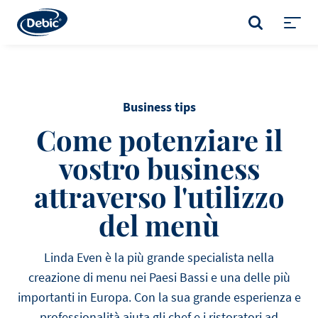
Skip
to
CERCA
main
Toggl
content
menu
Business tips
Come potenziare il
vostro business
attraverso l'utilizzo
del menù
Linda Even è la più grande specialista nella
creazione di menu nei Paesi Bassi e una delle più
importanti in Europa. Con la sua grande esperienza e
professionalità aiuta gli chef e i ristoratori ad