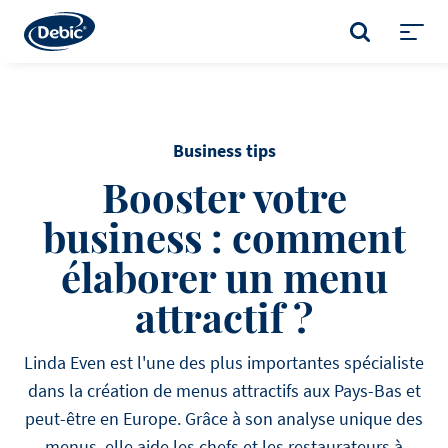
Skip
to
RECHERCHE
main
Toggl
content
menu
Business tips
Booster votre
business : comment
élaborer un menu
attractif ?
Linda Even est l'une des plus importantes spécialiste
dans la création de menus attractifs aux Pays-Bas et
peut-être en Europe. Grâce à son analyse unique des
menus, elle aide les chefs et les restaurateurs à