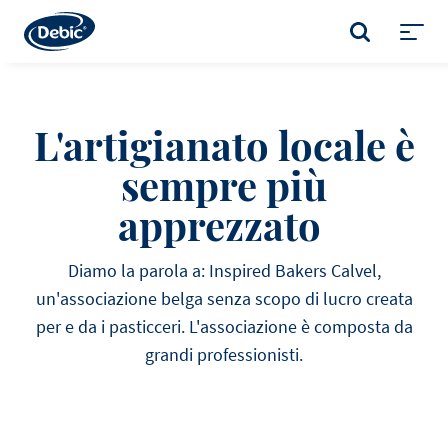
Skip
to
CERCA
main
Toggl
content
menu
L'artigianato locale è
sempre più
apprezzato
Diamo la parola a: Inspired Bakers Calvel,
un'associazione belga senza scopo di lucro creata
per e da i pasticceri. L'associazione è composta da
grandi professionisti.