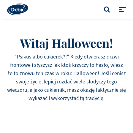
Skip
to
SZUKAJ
main
Toggl
content
menu
Witaj Halloween!
"Psikus albo cukierek?!" Kiedy otwierasz drzwi
frontowe i słyszysz jak ktoś krzyczy to hasło, wiesz
że to znowu ten czas w roku: Halloween! Jeśli cenisz
swoje życie, lepiej rozdać wiele słodyczy tego
wieczoru, a jako cukiernik, masz okazję faktycznie się
wykazać i wykorzystać tą tradycję.