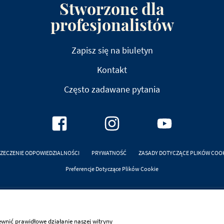
Stworzone dla
profesjonalistów
Zapisz się na biuletyn
Kontakt
Często zadawane pytania
ZECZENIE ODPOWIEDZIALNOŚCI
PRYWATNOŚĆ
ZASADY DOTYCZĄCE PLIKÓW COO
Preferencje Dotyczące Plików Cookie
Debic jest częścią
FrieslandCampina Professional
ewnić prawidłowe działanie naszej witryny