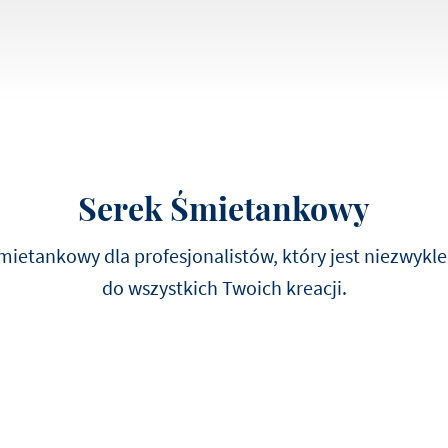
Przepis opracował Frank 
konsystencją przy spożyci
Serek Śmietankowy
mietankowy dla profesjonalistów, który jest niezwykle
do wszystkich Twoich kreacji.