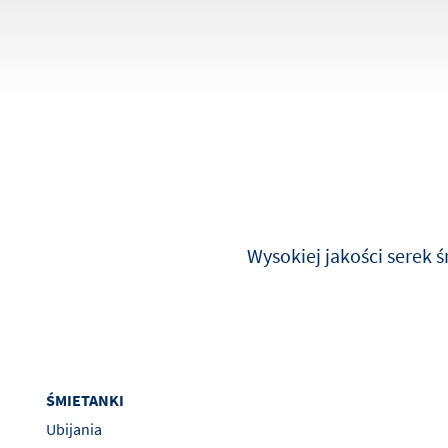
Zobacz wszystkie
Przeglądaj wszystkie przepisy
Zobacz wszystkie aktualności
Wysokiej jakości serek ś
ŚMIETANKI
Ubijania