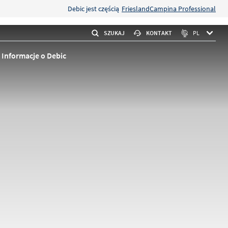
Debic jest częścią
FrieslandCampina Professional
SZUKAJ
KONTAKT
PL
Informacje o Debic
 ARTYKUŁY
eme
ego
towywania
o rzadkiej
ratura
kan
Orzechowo-kawowy
m
ładszą