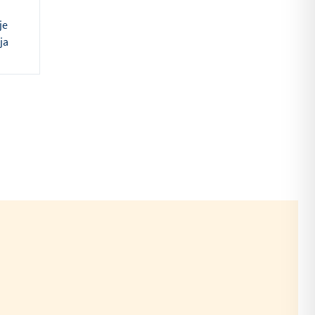
je
ja