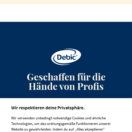
Geschaffen für die
Hände von Profis
Anmeldung zum Newsletter
Wir respektieren deine Privatsphäre.
Kontakt
Wir verwenden unbedingt notwendige Cookies und ähnliche
Häufig gestellte Fragen
Technologien, um das ordnungsgemäße Funktionieren unserer
Website zu gewährleisten. Indem du auf „Alles akzeptieren“