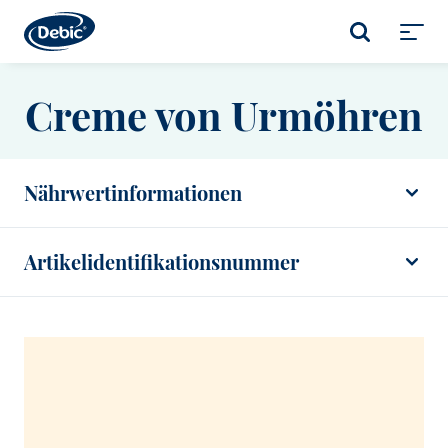
Skip
to
SUCHE
main
Toggl
content
menu
Creme von Urmöhren
Nährwertinformationen
Artikelidentifikationsnummer
Wareneinheit:
Debic_R_DE0766