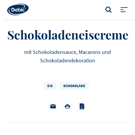
Skip
to
SUCHE
main
Toggl
content
menu
Schokoladeneiscreme
mit Schokoladensauce, Macarons und
Schokoladendekoration
EIS
SCHOKOLADE