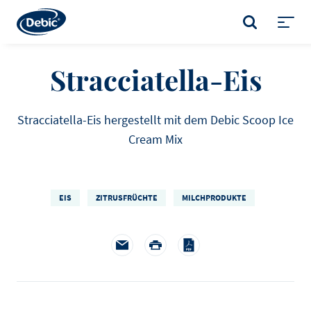
Skip
to
SUCHE
main
Toggl
content
menu
Stracciatella-Eis
Stracciatella-Eis hergestellt mit dem Debic Scoop Ice
Cream Mix
EIS
ZITRUSFRÜCHTE
MILCHPRODUKTE