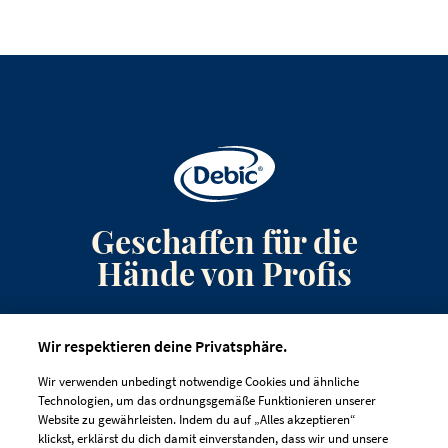
Geschaffen für die
Hände von Profis
Anmeldung zum Newsletter
Wir respektieren deine Privatsphäre.
Kontakt
Wir verwenden unbedingt notwendige Cookies und ähnliche
Häufig gestellte Fragen
Technologien, um das ordnungsgemäße Funktionieren unserer
Website zu gewährleisten. Indem du auf „Alles akzeptieren“
klickst, erklärst du dich damit einverstanden, dass wir und unsere