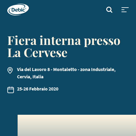
Skip
to
CERCA
main
Toggl
content
menu
Fiera interna presso
La Cervese
Via del Lavoro 8 - Montaletto - zona Industriale,
Cervia, Italia
25-26 Febbraio 2020