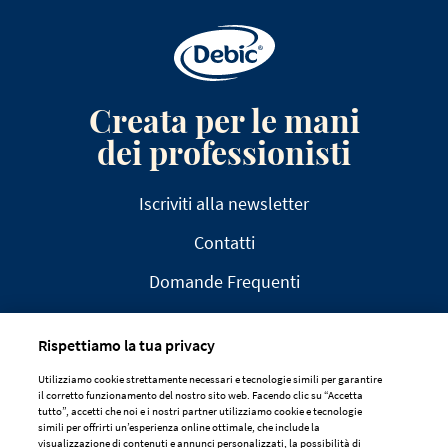
Creata per le mani
dei professionisti
Iscriviti alla newsletter
Contatti
Domande Frequenti
Rispettiamo la tua privacy
Utilizziamo cookie strettamente necessari e tecnologie simili per garantire
il corretto funzionamento del nostro sito web. Facendo clic su “Accetta
AVVISO LEGALE
tutto”, accetti che noi e i nostri partner utilizziamo cookie e tecnologie
simili per offrirti un’esperienza online ottimale, che include la
DICHIARAZIONE SULLA PRIVACY
visualizzazione di contenuti e annunci personalizzati, la possibilità di