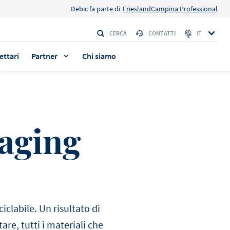
Debic fa parte di
FrieslandCampina Professional
CERCA
CONTATTI
IT
ettari
Partner
Chi siamo
kaging
e della
e della
a i
a i
ovare
ovare
iclabile. Un risultato di
ERIA
ERIA
are, tutti i materiali che