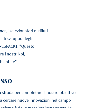
 i selezionatori di rifiuti
m di sviluppo degli
 RESPACKT. "Questo
e i nostri kpi,
bientale".
asso
strada per completare il nostro obiettivo
mo a cercare nuove innovazioni nel campo
 insieme è della massima importanza. In