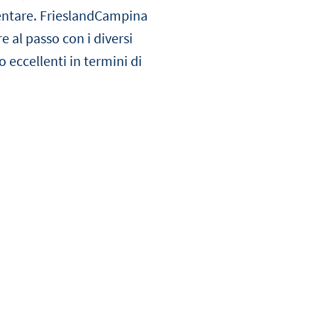
mentare. FrieslandCampina
re al passo con i diversi
LEGGI
LEGGI
o eccellenti in termini di
LA
LA
NOTIZIA
NOTIZIA