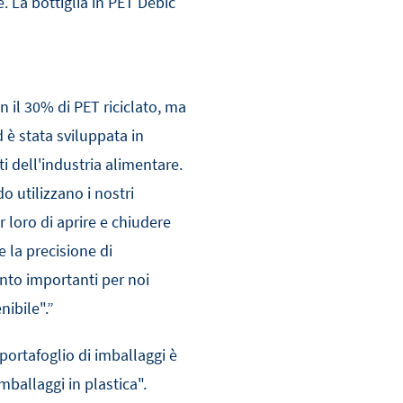
. La bottiglia in PET Debic
eccellente.
n il 30% di PET riciclato, ma
 è stata sviluppata in
ti dell'industria alimentare.
 utilizzano i nostri
 loro di aprire e chiudere
 la precisione di
nto importanti per noi
ibile".
”
portafoglio di imballaggi è
mballaggi in plastica".