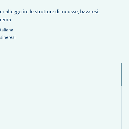
r alleggerire le strutture di mousse, bavaresi,
crema
LEGGI
LEGGI
LA
LA
taliana
NOTIZIA
NOTIZIA
 sineresi