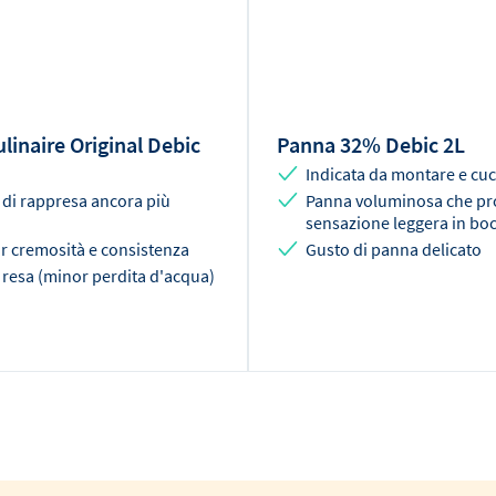
linaire Original Debic
Panna 32% Debic 2L
Indicata da montare e cu
di rappresa ancora più
Panna voluminosa che p
sensazione leggera in bo
r cremosità e consistenza
Gusto di panna delicato
 resa (minor perdita d'acqua)