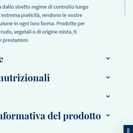
ta dallo stretto regime di controllo lungo
e l’estrema praticità, rendono le nostre
azione in ogni loro forma. Prodotte per
rudo, vegetali o di origine mista, ti
e prestazioni.
e
zione (2°C-7°C)
nutrizionali
: 4 giorni
anti: carragenina.
i
r 100 g
formativa del prodotto
1601
1417
kJ
1601