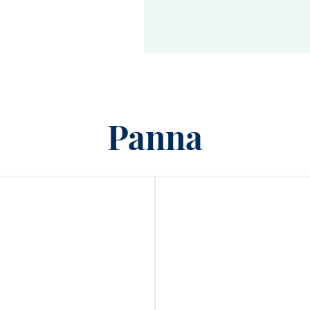
Energia
Grassi
di cui acidi grassi saturi
Carboidrati
Panna
di cui zuccheri
Proteine
Sale