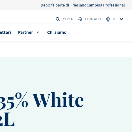
Debic fa parte di
FrieslandCampina Professional
CERCA
CONTATTI
IT
ettari
Partner
Chi siamo
e della
e della
35% White
a i
a i
ovare
ovare
2L
ERIA
ERIA