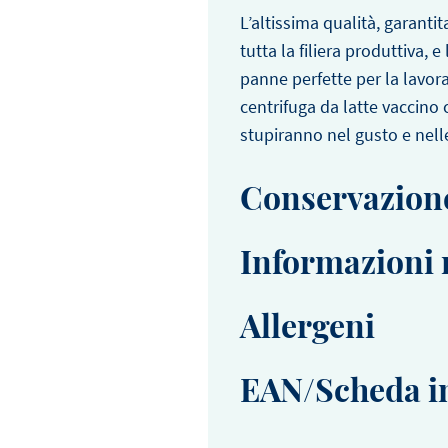
L’altissima qualità, garanti
tutta la filiera produttiva, 
panne perfette per la lavor
centrifuga da latte vaccino c
stupiranno nel gusto e nell
Conservazion
Temperatura di conserva
Informazioni 
Durata confezione aperta
Ingredienti
Allergeni
PANNA da montare; stabilizz
Contiene: Latte e derivat
Valori nutrizionali medi pe
EAN/Scheda in
Unità di vendita:
541048882
Energia
Unità d’imballo:
541048882