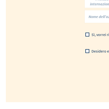
internazio
Sì, vorrei
Desidero e