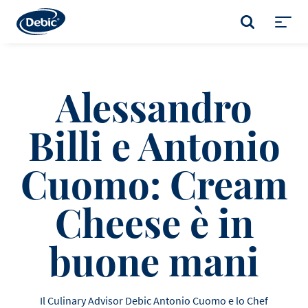
Skip
to
CERCA
main
Toggl
content
menu
Alessandro
Billi e Antonio
Cuomo: Cream
Cheese è in
buone mani
Il Culinary Advisor Debic Antonio Cuomo e lo Chef