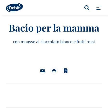
Skip
to
CERCA
main
Toggl
content
menu
Bacio per la mamma
con mousse al cioccolato bianco e frutti rossi