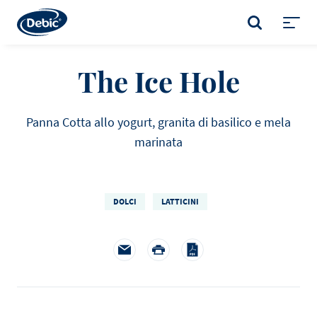
Skip
to
CERCA
main
Toggl
content
menu
The Ice Hole
Panna Cotta allo yogurt, granita di basilico e mela
marinata
DOLCI
LATTICINI