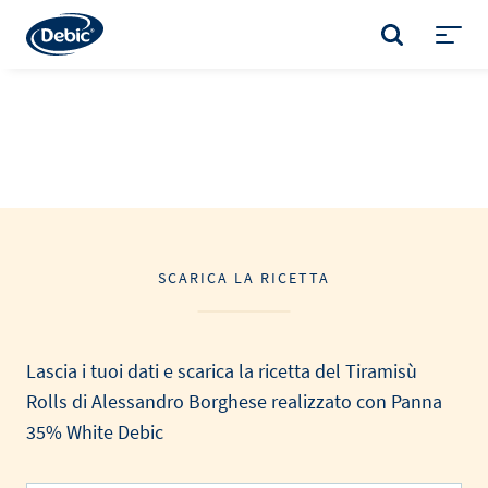
Skip
to
CERCA
main
Toggl
content
menu
SCARICA LA RICETTA
Lascia i tuoi dati e scarica la ricetta del Tiramisù
Rolls di Alessandro Borghese realizzato con Panna
35% White Debic