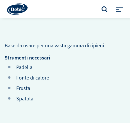
Skip
to
CERCA
main
Toggl
content
menu
Base da usare per una vasta gamma di ripieni
Strumenti necessari
Padella
Fonte di calore
Frusta
Spatola