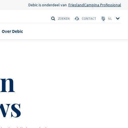
Debic is onderdeel van
FrieslandCampina Professional
ZOEKEN
CONTACT
NL
Over Debic
 EN VERHALEN
en
anca max
isserie
ws
eplus
 Amerikaanse
den
LE 95
 verschijning