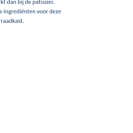
 dan bij de patissier.
eatie met een
is-ingrediënten voor deze
rraadkast.
ONTDEK
ONTDEK
MEER
MEER