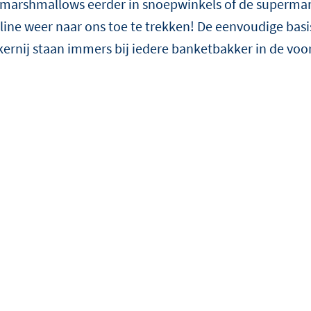
marshmallows eerder in snoepwinkels of de supermarkt
én als onderscheidende cr
twist.
line weer naar ons toe te trekken! De eenvoudige bas
kernij staan immers bij iedere banketbakker in de voo