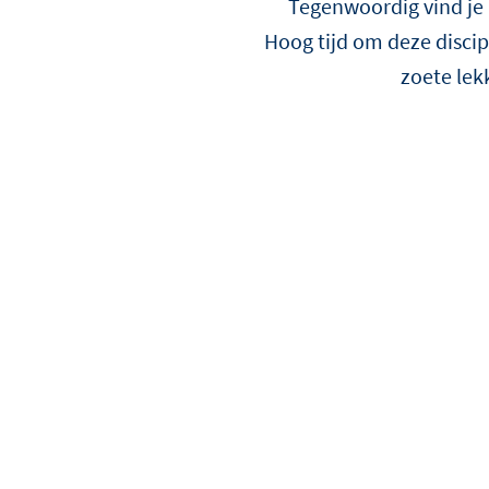
Tegenwoordig vind je 
Hoog tijd om deze discip
zoete lek
Alle weergeven
Ontdek alle recepten
Ontdek alle tips en verhalen