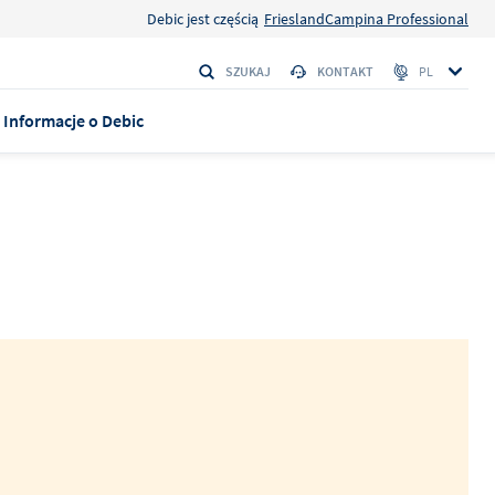
Debic jest częścią
FrieslandCampina Professional
SZUKAJ
KONTAKT
PL
Informacje o Debic
 ARTYKUŁY
eme
ego
towywania
o rzadkiej
ratura
kan
Orzechowo-kawowy
m
ładszą