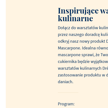
Inspirujące w
kulinarne
Dołącz do warsztatów kul
Zobacz wszystkie
Przeglądaj wszystkie przepisy
Zobacz wszystkie aktualności
przez naszego doradcę kuli
odkryj nasz nowy produkt 
Mascarpone. Idealna równo
mascarpone sprawi, że Twoj
cukiernika będzie wyjątkow
warsztatów kulinarnych Dr
zastosowanie produktu w d
daniach.
Program: