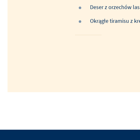
Deser z orzechów la
Okrągłe tiramisu z