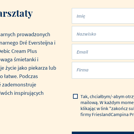
Przepis opracował Frank 
konsystencją przy spożyci
arsztaty
Imię
inarnych prowadzonych
Nazwisko
narnego Dré Eversteijna i
Debic Cream Plus
Email
waga śmietanki i
e życie jako piekarza lub
Firma
o łatwe. Podczas
é zademonstruje
wóch inspirujących
Tak, chciałbym/-abym otrz
mailową. W każdym momen
klikając w link "zakończ s
firmy FrieslandCampina Pr