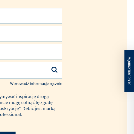
entremet
Haasnoot
u.
Wyjątkowa receptura opracowana
przez Franka Haasnoota
/PL-
PRZECZYTA
PL/PRODUKT
ARTYKUŁ
MASLO-
CREME-
25KG
Wprowadź informacje ręcznie
ymywać inspirację drogą
cie mogę cofnąć tę zgodę
ubskrybcję". Debic jest marką
ofessional.