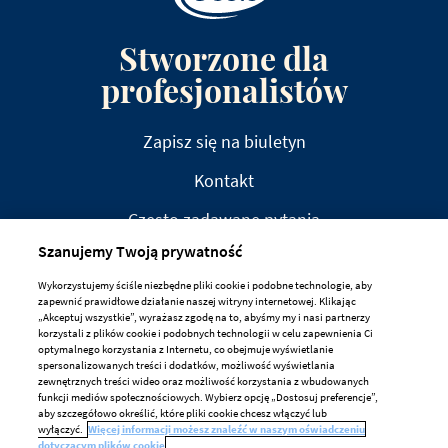
Stworzone dla
profesjonalistów
Zapisz się na biuletyn
Kontakt
Często zadawane pytania
Szanujemy Twoją prywatność
Wykorzystujemy ściśle niezbędne pliki cookie i podobne technologie, aby
zapewnić prawidłowe działanie naszej witryny internetowej. Klikając
„Akceptuj wszystkie”, wyrażasz zgodę na to, abyśmy my i nasi partnerzy
korzystali z plików cookie i podobnych technologii w celu zapewnienia Ci
ZRZECZENIE ODPOWIEDZIALNOŚCI
optymalnego korzystania z Internetu, co obejmuje wyświetlanie
spersonalizowanych treści i dodatków, możliwość wyświetlania
PRYWATNOŚĆ
zewnętrznych treści wideo oraz możliwość korzystania z wbudowanych
funkcji mediów społecznościowych. Wybierz opcję „Dostosuj preferencje”,
ZASADY DOTYCZĄCE PLIKÓW COOKIE
aby szczegółowo określić, które pliki cookie chcesz włączyć lub
wyłączyć.
Więcej informacji możesz znaleźć w naszym oświadczeniu
Preferencje Dotyczące Plików Cookie
dotyczącym plików cookie