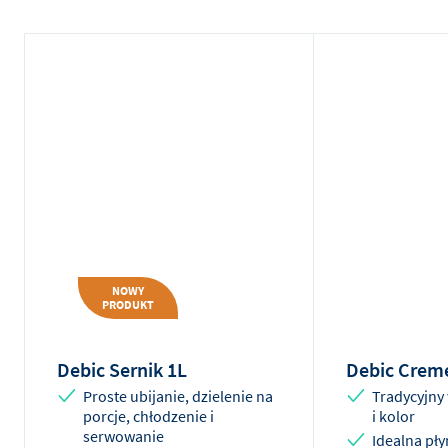
NOWY
PRODUKT
Debic Sernik 1L
Debic Creme
Proste ubijanie, dzielenie na
Tradycyjny
porcje, chłodzenie i
i kolor
serwowanie
Idealna pł