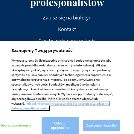
profesjonalistów
Zapisz się na biuletyn
Kontakt
Często zadawane pytania
Szanujemy Twoją prywatność
Wykorzystujemy ściśle niezbędne pliki cookie i podobne technologie, aby
zapewnić prawidłowe działanie naszej witryny internetowej. Klikając
„Akceptuj wszystkie”, wyrażasz zgodę na to, abyśmy my i nasi partnerzy
korzystali z plików cookie i podobnych technologii w celu zapewnienia Ci
ZRZECZENIE ODPOWIEDZIALNOŚCI
optymalnego korzystania z Internetu, co obejmuje wyświetlanie
spersonalizowanych treści i dodatków, możliwość wyświetlania
PRYWATNOŚĆ
zewnętrznych treści wideo oraz możliwość korzystania z wbudowanych
funkcji mediów społecznościowych. Wybierz opcję „Dostosuj preferencje”,
ZASADY DOTYCZĄCE PLIKÓW COOKIE
aby szczegółowo określić, które pliki cookie chcesz włączyć lub
wyłączyć.
Więcej informacji możesz znaleźć w naszym oświadczeniu
Preferencje Dotyczące Plików Cookie
dotyczącym plików cookie
Odrzuć
Dostosuj preferencje
Zaakceptuj wszystko
opcjonalne