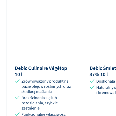
Debic Culinaire Végétop
Debic Śmiet
10 l
37% 10 l
Zrównoważony produkt na
Doskonała 
bazie olejów roślinnych oraz
Naturalny 
słodkiej maślanki
i kremowa 
Brak ścinania się lub
rozdzielania, szybkie
gęstnienie
Funkcjonalne właściwości