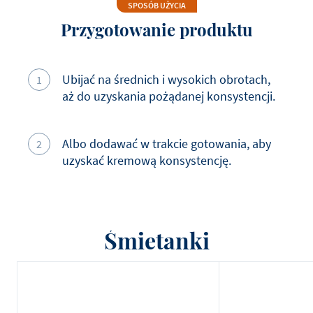
SPOSÓB UŻYCIA
Białko
2.1
g
Przygotowanie produktu
Sól
0.06
g
Ubijać na średnich i wysokich obrotach,
aż do uzyskania pożądanej konsystencji.
Albo dodawać w trakcie gotowania, aby
uzyskać kremową konsystencję.
Śmietanki