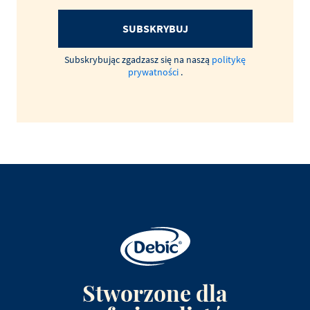
SUBSKRYBUJ
Subskrybując zgadzasz się na naszą
politykę
prywatności
.
Stworzone dla