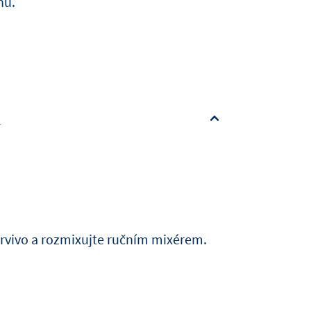
nu.
a
barvivo a rozmixujte ručním mixérem.