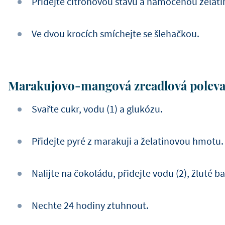
Přidejte citronovou šťávu a namočenou želati
Ve dvou krocích smíchejte se šlehačkou.
Marakujovo-mangová zrcadlová polev
Svařte cukr, vodu (1) a glukózu.
Přidejte pyré z marakuji a želatinovou hmotu.
Nalijte na čokoládu, přidejte vodu (2), žluté 
Nechte 24 hodiny ztuhnout.