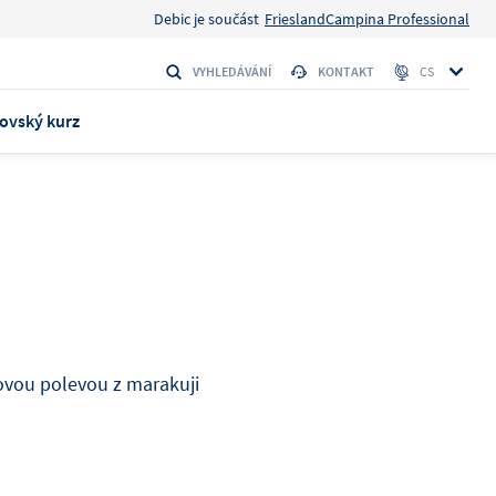
Debic je součást
FrieslandCampina Professional
VYHLEDÁVÁNÍ
KONTAKT
CS
ovský kurz
ke 1L
 stačí
vou polevou z marakuji
y ingredience
to
Banán a pekanové