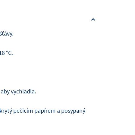
šťávy.
18 °C.
 aby vychladla.
krytý pečicím papírem a posypaný