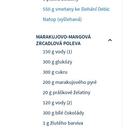
550 g smetany ke šlehání Debic
Natop (vyšlehaná)
MARAKUJOVO-MANGOVÁ
ZRCADLOVÁ POLEVA
150 g vody (1)
300 g glukózy
300 g cukru
200 g marakujového pyré
20 g práškové želatiny
120 g vody (2)
300 g bílé čokolády
1 g žlutého barviva