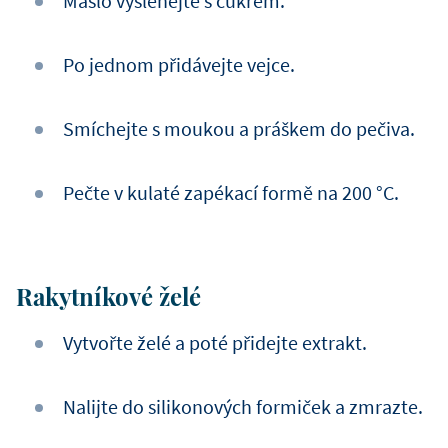
Máslo vyšlehejte s cukrem.
Po jednom přidávejte vejce.
Smíchejte s moukou a práškem do pečiva.
Pečte v kulaté zapékací formě na 200 °C.
Rakytníkové želé
Vytvořte želé a poté přidejte extrakt.
Nalijte do silikonových formiček a zmrazte.