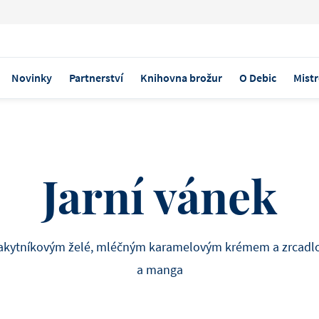
Novinky
Partnerství
Knihovna brožur
O Debic
Mistr
OBJEVTE NAŠE PRODUKTY
ZMRZLINA A ŠEJKY
Jarní vánek
KRÉMOVÝ SÝR
Debic Cheeseca
Směs připravená k použití,
rakytníkovým želé, mléčným karamelovým krémem a zrcadlo
vyšlehat, obsahuje všechn
a manga
pro nepečený cheesecake.
Indiánské lé