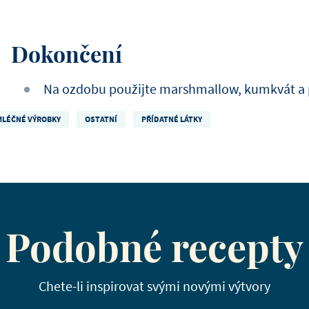
Dokončení
Na ozdobu použijte marshmallow, kumkvát a p
MLÉČNÉ VÝROBKY
OSTATNÍ
PŘÍDATNÉ LÁTKY
Podobné recepty
Chete-li inspirovat svými novými výtvory