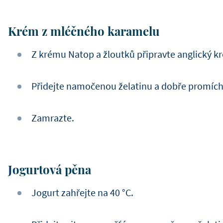
Krém z mléčného karamelu
Z krému Natop a žloutků připravte anglický k
Přidejte namočenou želatinu a dobře promích
Zamrazte.
Jogurtová pěna
Jogurt zahřejte na 40 °C.