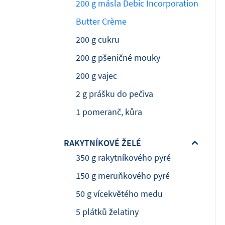
200 g másla Debic Incorporation
Butter Crème
200 g cukru
200 g pšeničné mouky
200 g vajec
2 g prášku do pečiva
1 pomeranč, kůra
RAKYTNÍKOVÉ ŽELÉ
350 g rakytníkového pyré
150 g meruňkového pyré
50 g vícekvětého medu
5 plátků želatiny