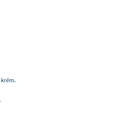
a krém.
.