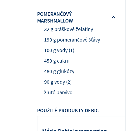
POMERANČOVÝ
MARSHMALLOW
32 g práškové želatiny
190 g pomerančové šťávy
100 g vody (1)
450 g cukru
480 g glukózy
90 g vody (2)
žluté barvivo
POUŽITÉ PRODUKTY DEBIC
Máslo Debic Incorporation