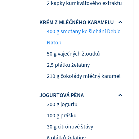
2 kapky kumkvátového extraktu
KRÉM Z MLÉČNÉHO KARAMELU
400 g smetany ke šlehání Debic
Natop
50 g vaječných žloutků
2,5 plátku želatiny
210 g čokolády mléčný karamel
JOGURTOVÁ PĚNA
300 g jogurtu
100 g prášku
30 g citrónové šťávy
6 plátků želatiny