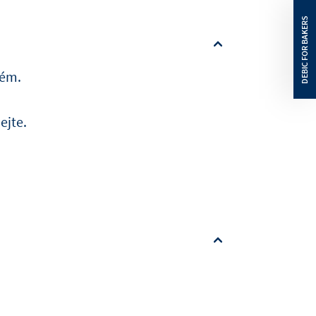
rém.
ejte.