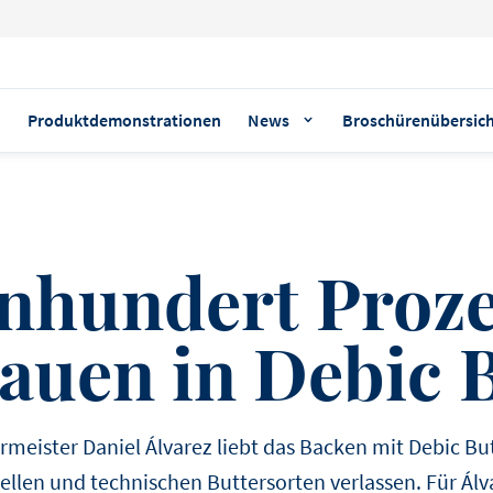
n
Produktdemonstrationen
News
Broschürenübersic
BELIEBTE THEMEN
PRODUKT-HIGHLIGHT
REZEPT-HIGHLIGHTS
CREAM CHEESE
nhundert Proz
VORSPEISE
Debic Dessertba
HAUPTGERICHT
auen in Debic 
Mousse au Choc
DESSERT
TAKEAWAY
Die flüssige Dessertbasis in
Flasche für die schnelle Z
meister Daniel Álvarez liebt das Backen mit Debic But
PASTA
Chocolate mo
französischen Mousse au 
ellen und technischen Buttersorten verlassen. Für Álva
AMBASSADOR