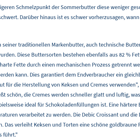
igeren Schmelzpunkt der Sommerbutter diese weniger ges
schwert. Darüber hinaus ist es schwer vorherzusagen, wan
 seiner traditionellen Markenbutter, auch technische Butters
den. Diese Buttersorten bestehen ebenfalls aus 82 % Fett, 
harte Fette durch einen mechanischen Prozess getrennt we
den kann. Dies garantiert dem Endverbraucher ein gleichb
gut für die Herstellung von Keksen und Cremes verwenden", 
ießt schön, die Cremes werden schneller glatt und luftig, was
ielsweise ideal für Schokoladenfüllungen ist. Eine härtere B
uren verarbeitet zu werden. Die Debic Croissant und die 
. Das verleiht Keksen und Torten eine schöne goldbraune F
 führt."