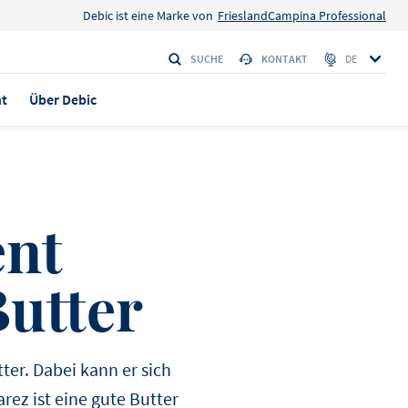
Debic ist eine Marke von
FrieslandCampina Professional
SUCHE
KONTAKT
DE
ht
Über Debic
ent
sis
Butter
olat
 der 1-L-
ubereitung der
ter. Dabei kann er sich
usse
Tripple chocolate
Chocolat.
rez ist eine gute Butter