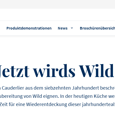
n
Produktdemonstrationen
News
Broschürenübersic
BELIEBTE THEMEN
PRODUKT-HIGHLIGHT
REZEPT-HIGHLIGHTS
CREAM CHEESE
Jetzt wirds Wild
VORSPEISE
Debic Dessertba
HAUPTGERICHT
Mousse au Choc
DESSERT
 Cauderlier aus dem siebzehnten Jahrhundert beschre
TAKEAWAY
Die flüssige Dessertbasis in
Zubereitung von Wild eignen. In der heutigen Küche w
Flasche für die schnelle Z
Zeit für eine Wiederentdeckung dieser jahrhundertea
PASTA
Chocolate mo
französischen Mousse au 
AMBASSADOR