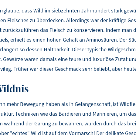
r Irrglaube, dass Wild im siebzehnten Jahrhundert stark ge
 Fleisches zu überdecken. Allerdings war der kräftige Ge
t zurückzuführen das Fleisch zu konservieren. Indem man d
ieß, erhielt es einen hohen Gehalt an Aminosäuren. Der Säu
erlängert so dessen Haltbarkeit. Dieser typische Wildgesc
 Gewürze waren damals eine teure und luxuriöse Zutat und
ivileg. Früher war dieser Geschmack sehr beliebt, aber heute 
Wildnis
bahn mehr Bewegung haben als in Gefangenschaft, ist Wildfl
truktur. Techniken wie das Bardieren und Marinieren, um das 
n während der Garung zu bewahren, wurden durch das brei
Aber "echtes" Wild ist auf dem Vormarsch! Der delikate Ge