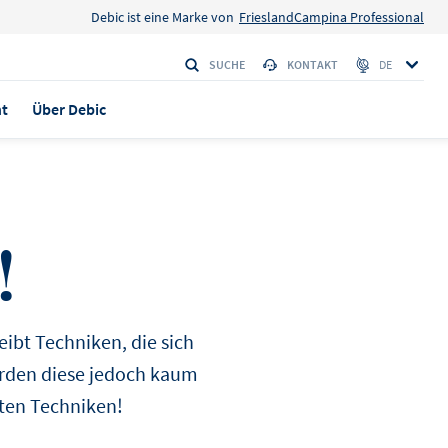
Debic ist eine Marke von
FrieslandCampina Professional
SUCHE
KONTAKT
DE
ht
Über Debic
!
sis
olat
ibt Techniken, die sich
 der 1-L-
erden diese jedoch kaum
ubereitung der
lten Techniken!
usse
Tripple chocolate
Chocolat.