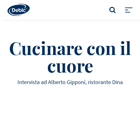
Skip
to
CERCA
main
Toggl
content
menu
Cucinare con il
cuore
Intervista ad Alberto Gipponi, ristorante Dina