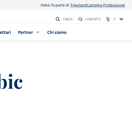
Debic fa parte di
FrieslandCampina Professional
CERCA
CONTATTI
IT
ettari
Partner
Chi siamo
bic
e della
e della
a i
a i
ovare
ovare
ERIA
ERIA