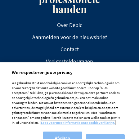
handen
Over Debic
Aanmelden voor de nieuwsbrief
Contact
Veelgestelde vragen
We respecteren jouw privacy
We gebruiken strikt noodzakelijke cookies en soortgelijke technologieën om
ervoor te zorgen dat onze website goed functioneert. Door op "Alles
accepteren" te klikken, ga je ermee akkoord dat wij en onze partners cookies
en soortgelijke technologieën gebruiken om jou een optimale online
DISCLAIMER
PRIVACYBELEID
ervaring te bieden. Dit omvat het tonen van gepersonaliseerde inhoud en
advertenties, de mogelijkheid om externe video’s te bekijken en de optie om
COOKIEBELEID
geïntegreerde functies voor sociale media te gebruiken. Kies “Voorkeuren
aanpassen” om een gedetailleerde keuze te maken over welke cookies je wilt
Cookievoorkeuren
in- of uitschakelen.
Lees voor meer informatie onze cookieverklaring.
Afwijzen