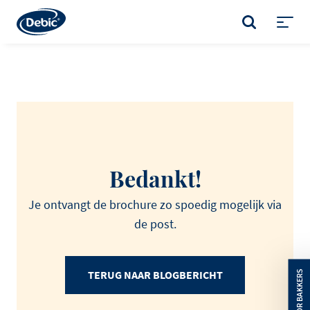
Skip
to
ZOEKEN
main
Toggl
content
menu
Bedankt!
Je ontvangt de brochure zo spoedig mogelijk via
de post.
TERUG NAAR BLOGBERICHT