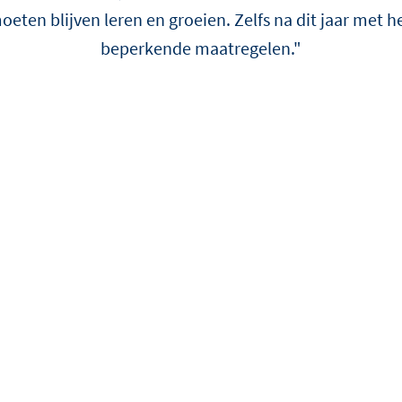
én als onderscheidende cr
eten blijven leren en groeien. Zelfs na dit jaar met he
twist.
beperkende maatregelen."