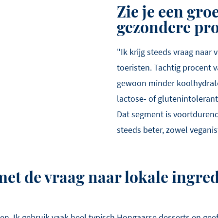
Zie je een gro
gezondere pr
"Ik krijg steeds vraag naar
toeristen. Tachtig procent 
gewoon minder koolhydraten
lactose- of glutenintoleran
Dat segment is voortdurend
steeds beter, zowel veganisti
met de vraag naar lokale ingre
en. Ik gebruik vaak heel typisch Hongaarse desserts en geef 