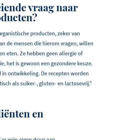
eiende vraag naar
oducten?
 veganistische producten, zeker van
van de mensen die hierom vragen, willen
 eten. Ze hebben geen allergie of
tie, het is gewoon een gezondere keuze.
 in ontwikkeling. De recepten worden
sch als suiker-, gluten- en lactosevrij."
diënten en
er mijn eigen draai aan.