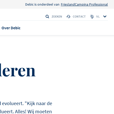
Debic is onderdeel van
FrieslandCampina Professional
ZOEKEN
CONTACT
NL
Over Debic
 EN VERHALEN
leren
anca max
isserie
eplus
 Amerikaanse
 evolueert. "Kijk naar de
den
LE 95
 verschijning
olueert. Alles! Wij moeten