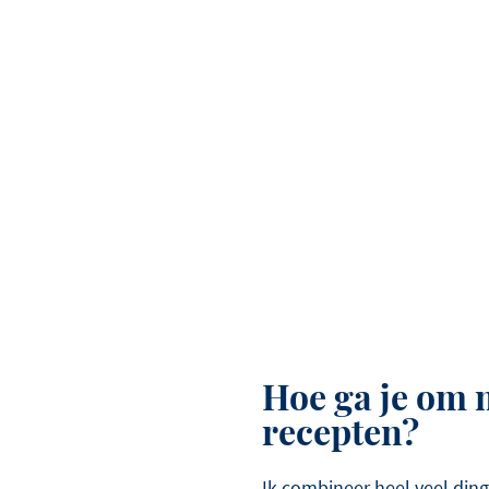
Hoe ga je om 
recepten?
Ik combineer heel veel ding