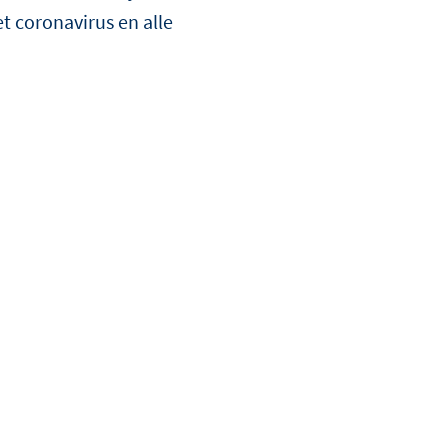
eatie met een
t coronavirus en alle
ONTDEK
ONTDEK
MEER
MEER