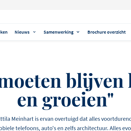
eken
Nieuws
Samenwerking
Brochure overzicht
POPULAIRE THEMA'S
UITGELICHT PRODUCT
ONTDEK ONZE LAATSTE TIPS
DESSERTS
moeten blijven 
AMBASSADOR
Debic Prima bl
Amerikaanse pat
GROSSIERS OVERZICHT
FEESTTAARTEN
en groeien"
slagroom
met een twist
!D MAGAZINE HORECA
In samenwerking met Bak
presenteren wij klassieke
ttila Meinhart is ervan overtuigd dat alles voortdurend
Hiroshi Gar
producten: in hun bekende
biele telefoons, auto's en zelfs architectuur. Alles ev