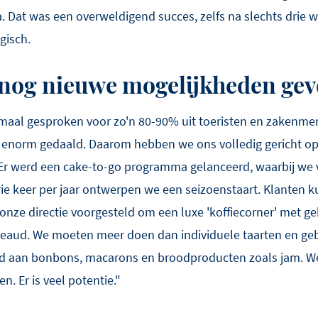
 Dat was een overweldigend succes, zelfs na slechts drie w
gisch.
 nog nieuwe mogelijkheden ge
aal gesproken voor zo'n 80-90% uit toeristen en zakenmen
jk enorm gedaald. Daarom hebben we ons volledig gericht op
Er werd een cake-to-go programma gelanceerd, waarbij we vi
ie keer per jaar ontwerpen we een seizoenstaart. Klanten 
onze directie voorgesteld om een luxe 'koffiecorner' met geb
rbeaud. We moeten meer doen dan individuele taarten en g
ld aan bonbons, macarons en broodproducten zoals jam. 
. Er is veel potentie."